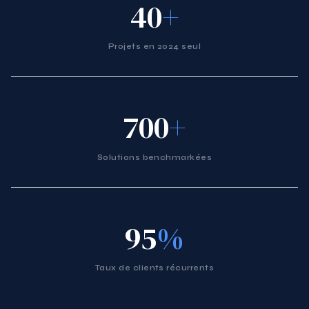
40
+
Projets en 2024 seul
700
+
Solutions benchmarkées
95
%
Taux de clients récurrents