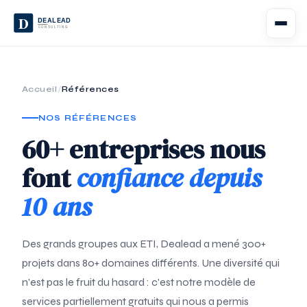
D
DEALEAD
CONSULTING
Services
Accueil
/
Références
Références
NOS RÉFÉRENCES
60+ entreprises nous
À propos
font
confiance depuis
Negent
DECODING CHAOS
10 ans
Nous contacter
Des grands groupes aux ETI, Dealead a mené 300+
projets dans 80+ domaines différents. Une diversité qui
n'est pas le fruit du hasard : c'est notre modèle de
services partiellement gratuits qui nous a permis