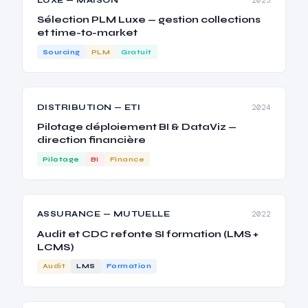
Sélection PLM Luxe — gestion collections
et time-to-market
Sourcing
PLM
Gratuit
DISTRIBUTION — ETI
2024
Pilotage déploiement BI & DataViz —
direction financière
Pilotage
BI
Finance
ASSURANCE — MUTUELLE
2022
Audit et CDC refonte SI formation (LMS +
LCMS)
Audit
LMS
Formation