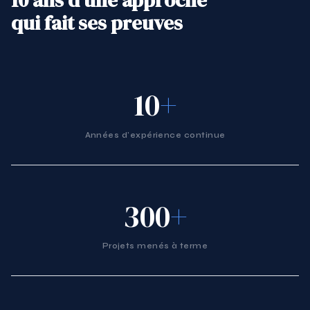
10 ans d'une approche
qui fait ses preuves
10
+
Années d'expérience continue
300
+
Projets menés à terme